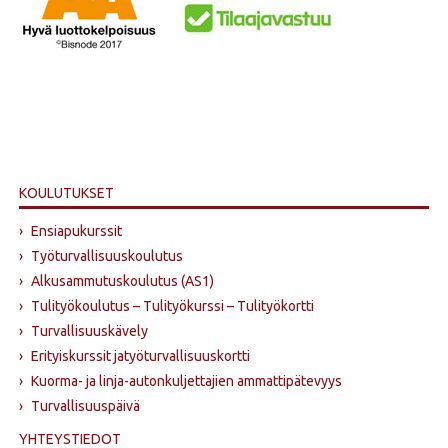
KOULUTUKSET
›
Ensiapukurssit
›
Työturvallisuuskoulutus
›
Alkusammutus­koulutus (AS1)
›
Tulityökoulutus – Tulityökurssi – Tulityökortti
›
Turvallisuuskävely
›
Erityiskurssit jatyöturvallisuuskortti
›
Kuorma- ja linja-autonkuljettajien ammattipätevyys
›
Turvallisuuspäivä
YHTEYSTIEDOT