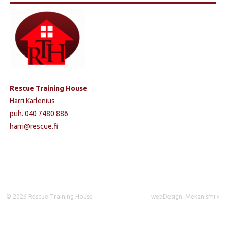
Rescue Training House
Harri Karlenius
puh. 040 7480 886
harri@rescue.fi
© 2026 Rescue Training House
webDesign: Mekanismi »