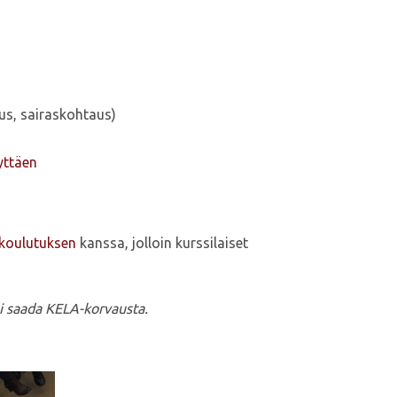
us, sairaskohtaus)
yttäen
koulutuksen
kanssa, jolloin kurssilaiset
oi saada KELA-korvausta.