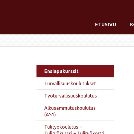
ETUSIVU
K
Ensiapukurssit
Turvallisuuskoulutukset
Työturvallisuuskoulutus
Alkusammutus­koulutus
(AS1)
Tulityökoulutus –
Tulityökurssi – Tulityökortti