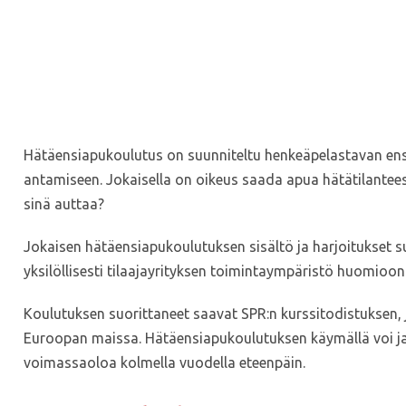
Hätäensiapukoulutus on suunniteltu henkeäpelastavan en
antamiseen. Jokaisella on oikeus saada apua hätätilantee
sinä auttaa?
Jokaisen hätäensiapukoulutuksen sisältö ja harjoitukset s
yksilöllisesti tilaajayrityksen toimintaympäristö huomioon
Koulutuksen suorittaneet saavat SPR:n kurssitodistuksen,
Euroopan maissa. Hätäensiapukoulutuksen käymällä voi j
voimassaoloa kolmella vuodella eteenpäin.