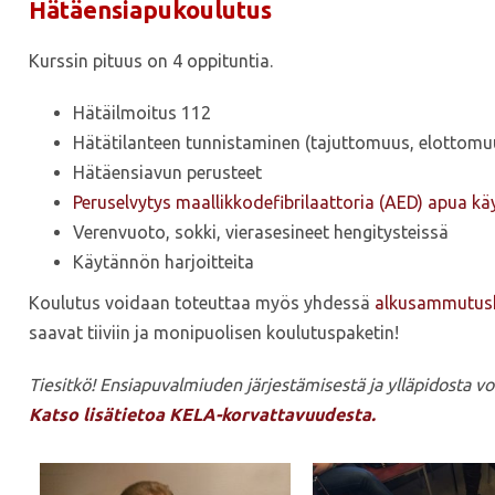
Hätäensiapukoulutus
Kurssin pituus on 4 oppituntia.
Hätäilmoitus 112
Hätätilanteen tunnistaminen (tajuttomuus, elottomu
Hätäensiavun perusteet
Peruselvytys maallikkodefibrilaattoria (AED) apua kä
Verenvuoto, sokki, vierasesineet hengitysteissä
Käytännön harjoitteita
Koulutus voidaan toteuttaa myös yhdessä
alkusammutus
saavat tiiviin ja monipuolisen koulutuspaketin!
Tiesitkö! Ensiapuvalmiuden järjestämisestä ja ylläpidosta v
Katso lisätietoa KELA-korvattavuudesta.