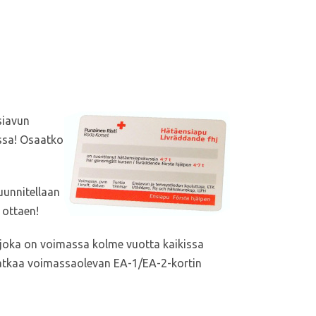
siavun
ssa! Osaatko
uunnitellaan
 ottaen!
 joka on voimassa kolme vuotta kaikissa
atkaa voimassaolevan EA-1/EA-2-kortin