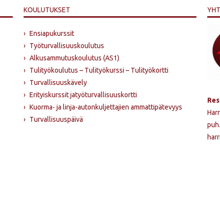
KOULUTUKSET
YHT
›
Ensiapukurssit
›
Työturvallisuuskoulutus
›
Alkusammutus­koulutus (AS1)
›
Tulityökoulutus – Tulityökurssi – Tulityökortti
›
Turvallisuuskävely
›
Erityiskurssit jatyöturvallisuuskortti
Res
›
Kuorma- ja linja-autonkuljettajien ammattipätevyys
Harr
›
Turvallisuuspäivä
puh
harr