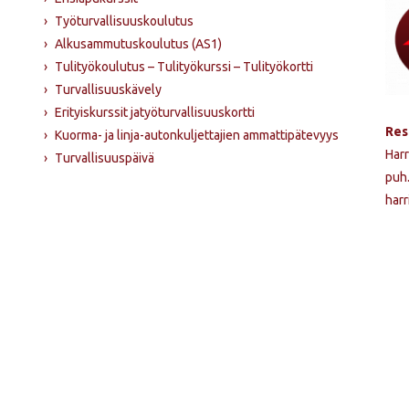
›
Työturvallisuuskoulutus
›
Alkusammutus­koulutus (AS1)
›
Tulityökoulutus – Tulityökurssi – Tulityökortti
›
Turvallisuuskävely
›
Erityiskurssit jatyöturvallisuuskortti
Res
›
Kuorma- ja linja-autonkuljettajien ammattipätevyys
Harr
›
Turvallisuuspäivä
puh
harr