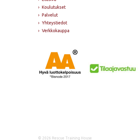
›
Koulutukset
›
Palvelut
›
Yhteystiedot
›
Verkkokauppa
© 2026 Rescue Training House