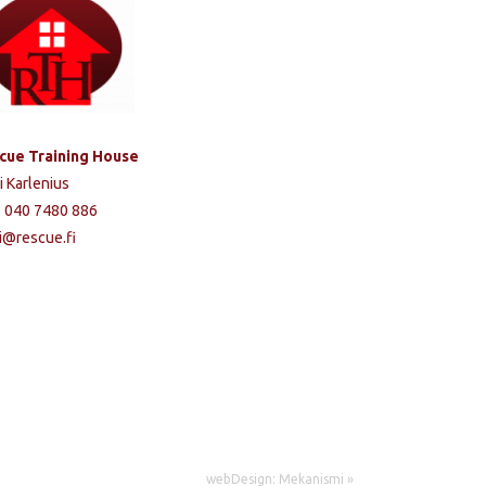
cue Training House
i Karlenius
. 040 7480 886
i@rescue.fi
webDesign: Mekanismi »