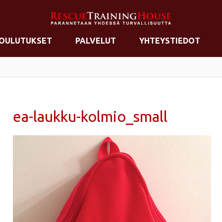
OULUTUKSET
PALVELUT
YHTEYSTIEDOT
ea-laukku-kolmio_small