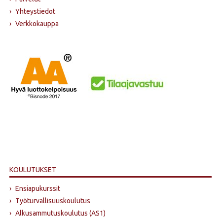
›
Yhteystiedot
›
Verkkokauppa
KOULUTUKSET
›
Ensiapukurssit
›
Työturvallisuuskoulutus
›
Alkusammutus­koulutus (AS1)