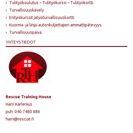
›
Tulityökoulutus – Tulityökurssi – Tulityökortti
›
Turvallisuuskävely
›
Erityiskurssit jatyöturvallisuuskortti
›
Kuorma- ja linja-autonkuljettajien ammattipätevyys
›
Turvallisuuspäivä
YHTEYSTIEDOT
Rescue Training House
Harri Karlenius
puh. 040 7480 886
harri@rescue.fi