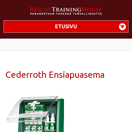
ETUSIVU
Cederroth Ensiapuasema