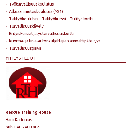
›
Työturvallisuuskoulutus
›
Alkusammutus­koulutus (AS1)
›
Tulityökoulutus – Tulityökurssi – Tulityökortti
›
Turvallisuuskävely
›
Erityiskurssit jatyöturvallisuuskortti
›
Kuorma- ja linja-autonkuljettajien ammattipätevyys
›
Turvallisuuspäivä
YHTEYSTIEDOT
Rescue Training House
Harri Karlenius
puh. 040 7480 886