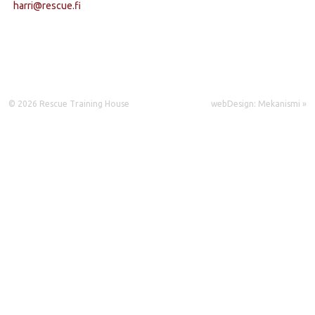
harri@rescue.fi
© 2026 Rescue Training House
webDesign: Mekanismi »