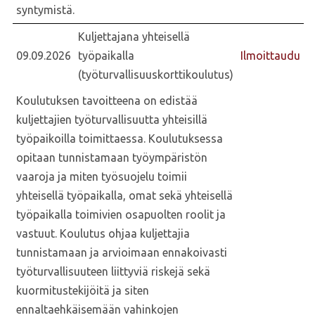
syntymistä.
Kuljettajana yhteisellä
09.09.2026
työpaikalla
Ilmoittaudu
(työturvallisuuskorttikoulutus)
Koulutuksen tavoitteena on edistää
kuljettajien työturvallisuutta yhteisillä
työpaikoilla toimittaessa. Koulutuksessa
opitaan tunnistamaan työympäristön
vaaroja ja miten työsuojelu toimii
yhteisellä työpaikalla, omat sekä yhteisellä
työpaikalla toimivien osapuolten roolit ja
vastuut. Koulutus ohjaa kuljettajia
tunnistamaan ja arvioimaan ennakoivasti
työturvallisuuteen liittyviä riskejä sekä
kuormitustekijöitä ja siten
ennaltaehkäisemään vahinkojen