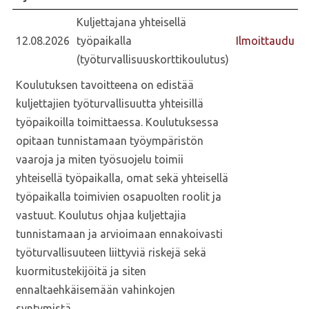
Kuljettajana yhteisellä
12.08.2026
työpaikalla
Ilmoittaudu
(työturvallisuuskorttikoulutus)
Koulutuksen tavoitteena on edistää
kuljettajien työturvallisuutta yhteisillä
työpaikoilla toimittaessa. Koulutuksessa
opitaan tunnistamaan työympäristön
vaaroja ja miten työsuojelu toimii
yhteisellä työpaikalla, omat sekä yhteisellä
työpaikalla toimivien osapuolten roolit ja
vastuut. Koulutus ohjaa kuljettajia
tunnistamaan ja arvioimaan ennakoivasti
työturvallisuuteen liittyviä riskejä sekä
kuormitustekijöitä ja siten
ennaltaehkäisemään vahinkojen
syntymistä.