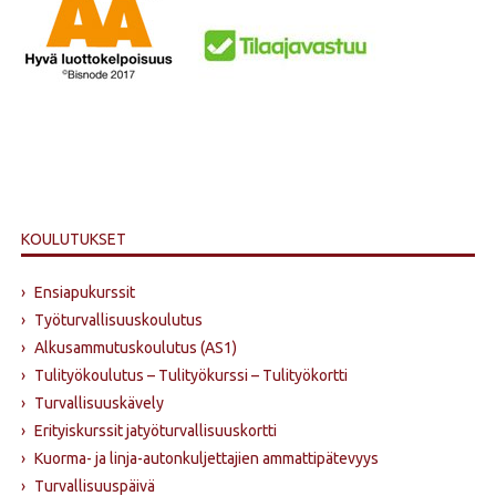
KOULUTUKSET
›
Ensiapukurssit
›
Työturvallisuuskoulutus
›
Alkusammutus­koulutus (AS1)
›
Tulityökoulutus – Tulityökurssi – Tulityökortti
›
Turvallisuuskävely
›
Erityiskurssit jatyöturvallisuuskortti
›
Kuorma- ja linja-autonkuljettajien ammattipätevyys
›
Turvallisuuspäivä