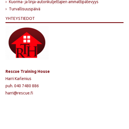
›
Kuorma- ja linja-autonkuljettajien ammattipätevyys
›
Turvallisuuspäivä
YHTEYSTIEDOT
Rescue Training House
Harri Karlenius
puh. 040 7480 886
harri@rescue.fi