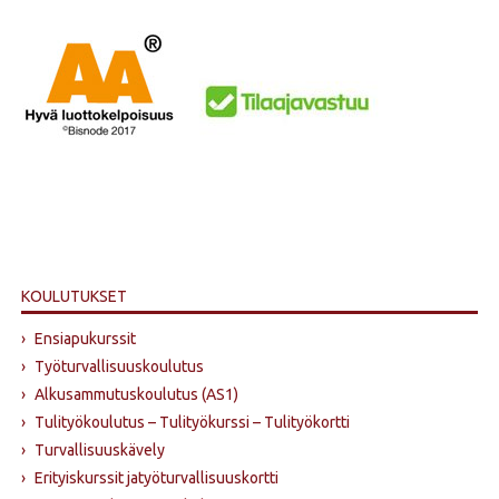
KOULUTUKSET
›
Ensiapukurssit
›
Työturvallisuuskoulutus
›
Alkusammutus­koulutus (AS1)
›
Tulityökoulutus – Tulityökurssi – Tulityökortti
›
Turvallisuuskävely
›
Erityiskurssit jatyöturvallisuuskortti