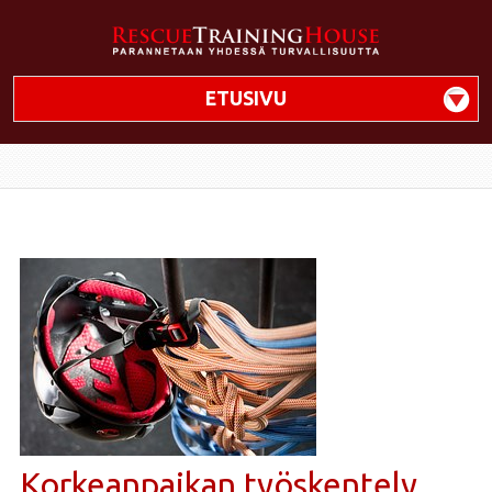
ETUSIVU
Korkeanpaikan työskentely