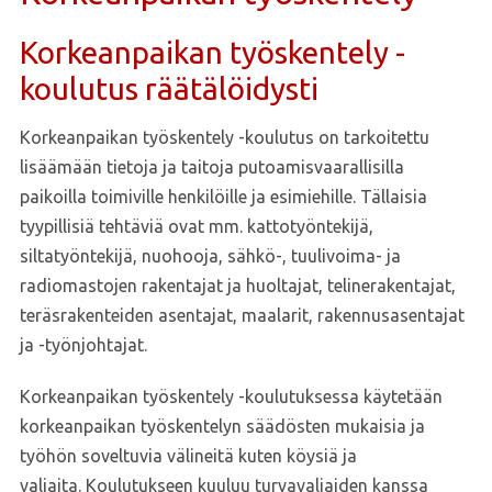
Korkeanpaikan työskentely -
koulutus räätälöidysti
Korkeanpaikan työskentely -koulutus on tarkoitettu
lisäämään tietoja ja taitoja putoamisvaarallisilla
paikoilla toimiville henkilöille ja esimiehille. Tällaisia
tyypillisiä tehtäviä ovat mm. kattotyöntekijä,
siltatyöntekijä, nuohooja, sähkö-, tuulivoima- ja
radiomastojen rakentajat ja huoltajat, telinerakentajat,
teräsrakenteiden asentajat, maalarit, rakennusasentajat
ja -työnjohtajat.
Korkeanpaikan työskentely -koulutuksessa käytetään
korkeanpaikan työskentelyn säädösten mukaisia ja
työhön soveltuvia välineitä kuten köysiä ja
valjaita. Koulutukseen kuuluu turvavaljaiden kanssa