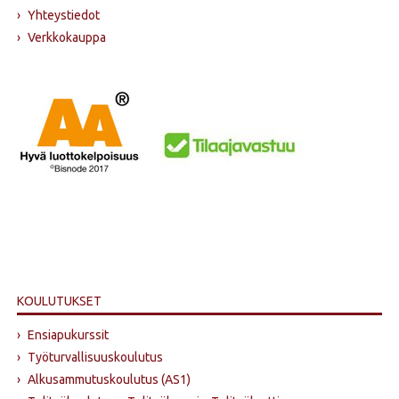
›
Yhteystiedot
›
Verkkokauppa
KOULUTUKSET
›
Ensiapukurssit
›
Työturvallisuuskoulutus
›
Alkusammutus­koulutus (AS1)