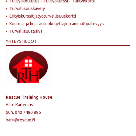
›
Tulityökoulutus – Tulityökurssi – Tulityökortti
›
Turvallisuuskävely
›
Erityiskurssit jatyöturvallisuuskortti
›
Kuorma- ja linja-autonkuljettajien ammattipätevyys
›
Turvallisuuspäivä
YHTEYSTIEDOT
Rescue Training House
Harri Karlenius
puh. 040 7480 886
harri@rescue.fi