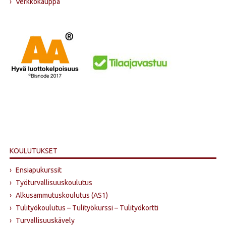
›
Verkkokauppa
KOULUTUKSET
›
Ensiapukurssit
›
Työturvallisuuskoulutus
›
Alkusammutus­koulutus (AS1)
›
Tulityökoulutus – Tulityökurssi – Tulityökortti
›
Turvallisuuskävely