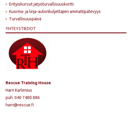
›
Erityiskurssit jatyöturvallisuuskortti
›
Kuorma- ja linja-autonkuljettajien ammattipätevyys
›
Turvallisuuspäivä
YHTEYSTIEDOT
Rescue Training House
Harri Karlenius
puh. 040 7480 886
harri@rescue.fi