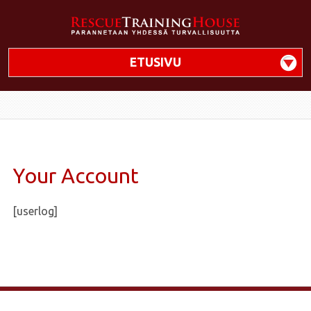
ETUSIVU
Your Account
[userlog]