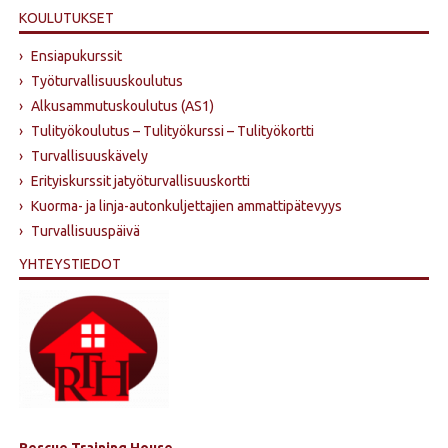
KOULUTUKSET
›
Ensiapukurssit
›
Työturvallisuuskoulutus
›
Alkusammutus­koulutus (AS1)
›
Tulityökoulutus – Tulityökurssi – Tulityökortti
›
Turvallisuuskävely
›
Erityiskurssit jatyöturvallisuuskortti
›
Kuorma- ja linja-autonkuljettajien ammattipätevyys
›
Turvallisuuspäivä
YHTEYSTIEDOT
Rescue Training House